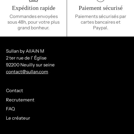
Expédition rapide
Paiement sécurisé
Commandes envoyées
Paiements sécurisés par
sous 48h, pour votre plus
cartes bancaires et
grand bonheur.
Paypal.
Sullan by AllAiN M
2 ter rue de l' Église
92200 Neuilly sur seine
contact@sullan.com
Contact
Recrutement
FAQ
Le créateur